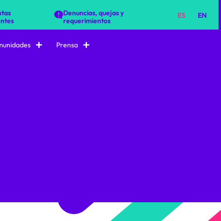
tas
Denuncias, quejas y
ES
EN
ntes
requerimientos
unidades
Prensa