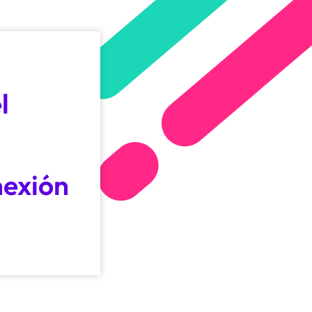
l
nexión