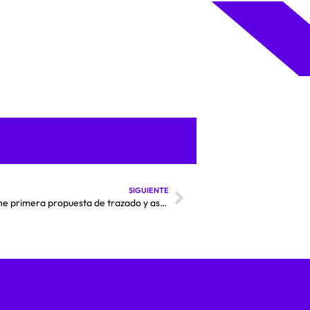
SIGUIENTE
Megalínea Antofagasta-Santiago: empresa define primera propuesta de trazado y asegura que costos “son razonables”