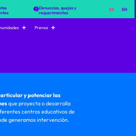
tas
Denuncias, quejas y
ES
EN
ntes
requerimientos
unidades
Prensa
a
articular y potenciar las
nes
que proyecta o desarrolla
ferentes centros educativos de
nde generamos intervención.