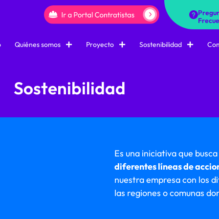
Pregun
Frecue
o
Quiénes somos
Proyecto
Sostenibilidad
Com
Sostenibilidad
Es una iniciativa que busc
diferentes líneas de accio
nuestra empresa con los di
las regiones o comunas do