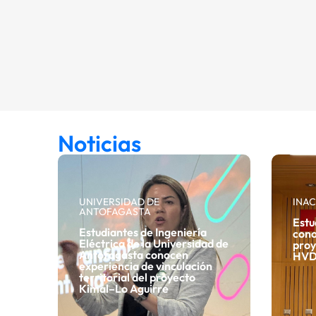
Noticias
UNIVERSIDAD DE
INA
ANTOFAGASTA
Estu
Estudiantes de Ingeniería
cono
Eléctrica de la Universidad de
proy
Antofagasta conocen
HV
experiencia de vinculación
territorial del proyecto
Kimal–Lo Aguirre