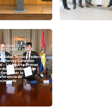
ERSIDAD TÉCNICA
RICO SANTA MARÍA
ersidad Técnica Federico
a María y Conexión
l – Lo Aguirre firman
rdo de colaboración
 favorecer la
sferencia de
cimiento