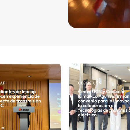
CAP
CEDUC UCN
diantes de Inacap
Ceduc UCN y Conexión
cen experiencia de
Kimal-Lo Aguirre firman
ecto de transmisión
convenio para la innovac
DC
la colaboración en
tecnologías de transmisi
eléctrica