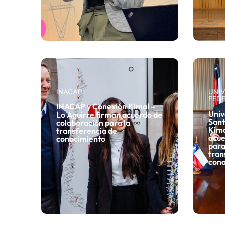
INACAP
UNIV
FEDE
INACAP y Conexión Kimal –
Univ
Lo Aguirre firman acuerdo de
Sant
colaboración para la
Kima
transferencia de
acue
conocimiento
para
tran
cono