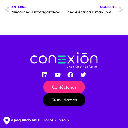
ANTERIOR
SIGUIENTE
Megalínea Antofagasta-Santiago: empresa define primera propuesta de trazado y asegura que costos “son razonables”
Línea eléctrica Kimal-Lo Aguirre iniciaría su construcción en 2025
Contáctanos
Te Ayudamos
Apoquindo
4800, Torre 2, piso 5