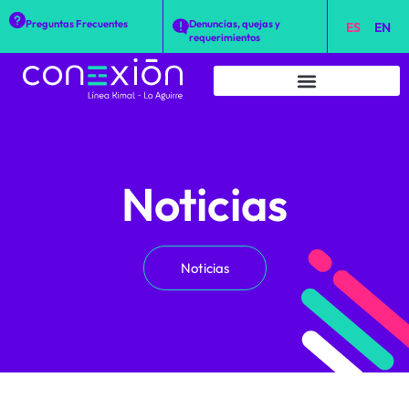
Preguntas Frecuentes
Denuncias, quejas y
ES
EN
requerimientos
Noticias
Noticias