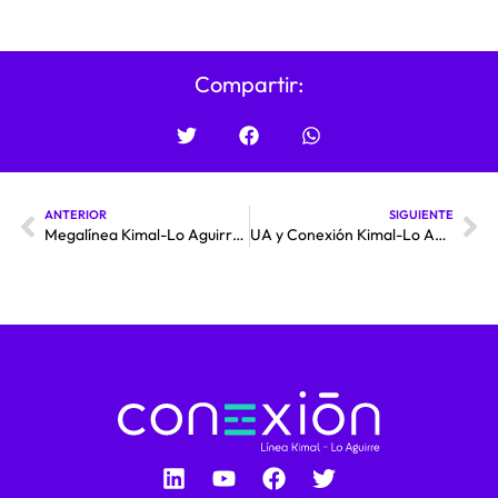
Compartir:
ANTERIOR
SIGUIENTE
Megalínea Kimal-Lo Aguirre alista inicio de proceso de concesióneléctrica definitiva y prevé avance de tramitación ambiental «apaso firme este 2024»
UA y Conexión Kimal-Lo Aguirre firmar acuerdo de colaboración