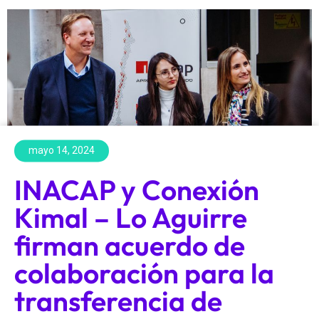
mayo 14, 2024
INACAP y Conexión
Kimal – Lo Aguirre
firman acuerdo de
colaboración para la
transferencia de