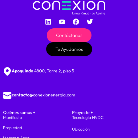
Contáctanos
Te Ayudamos
Apoquindo
4800, Torre 2, piso 5
contacto@
conexionenergia.com
Quiénes somos +
Proyecto +
Manifiesto
Tecnología HVDC
Propiedad
Ubicación
Memoria Anual