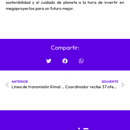
sostenibilidad y el cuidado de planeta a la hora de invertir en
megaproyectos para un futuro mejor.
Compartir:
ANTERIOR
SIGUIENTE
Línea de transmisión Kimal – Lo Aguirre permitirá transportar aproximadamente un cuarto de la demanda máxima diaria registrada en el SEN
Coordinador recibe 37 ofertas en licitación de obras de ampliación del sistema de transmisión